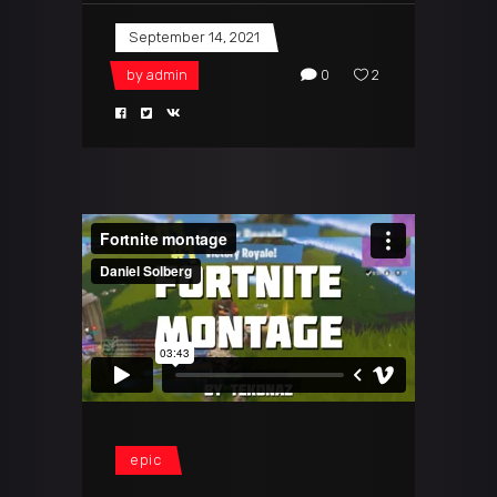
September 14, 2021
by
admin
0
2
epic