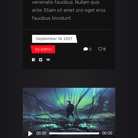
venenatis faucibus. Nullam quis
ante. Etiam sit amet orci eget eros
faucibus tincidunt.
September 14, 2021
by
admin
0
8
Audio
00:00
00:00