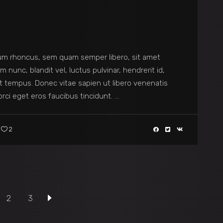
keys
to
increase
or
decrease
m rhoncus, sem quam semper libero, sit amet
volume.
unc, blandit vel, luctus pulvinar, hendrerit id,
t tempus. Donec vitae sapien ut libero venenatis
orci eget eros faucibus tincidunt.
2
2
3