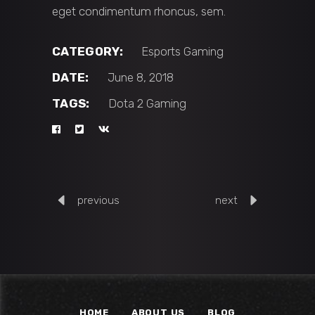
eget condimentum rhoncus, sem.
CATEGORY:
Esports
Gaming
DATE:
June 8, 2018
TAGS:
Dota 2
Gaming
previous
next
HOME
ABOUT US
BLOG