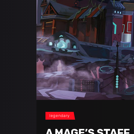
legendary
A MAGE’S STAFF