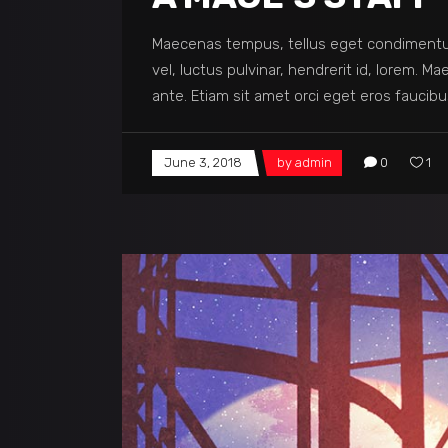
Maecenas tempus, tellus eget condimentu
vel, luctus pulvinar, hendrerit id, lorem. 
ante. Etiam sit amet orci eget eros faucibu
June 3, 2018
by
admin
0
1