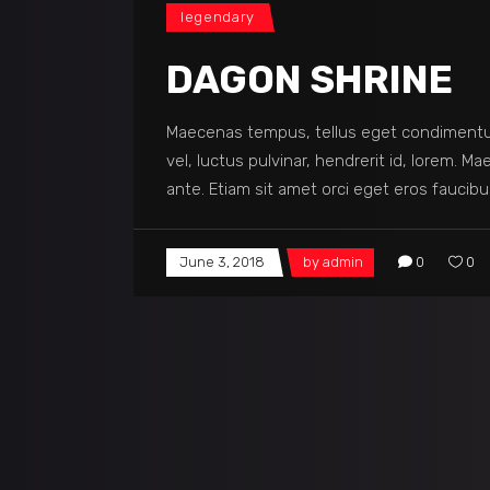
legendary
DAGON SHRINE
Maecenas tempus, tellus eget condimentu
vel, luctus pulvinar, hendrerit id, lorem. 
ante. Etiam sit amet orci eget eros faucibu
June 3, 2018
by
admin
0
0