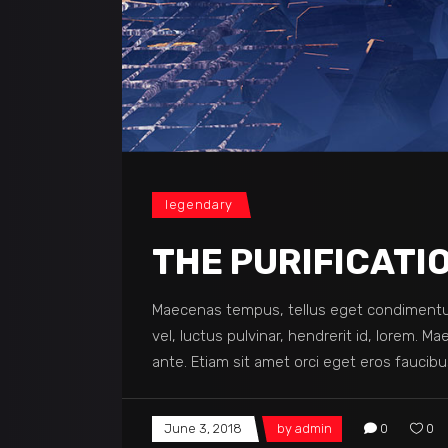
legendary
THE PURIFICATI
Maecenas tempus, tellus eget condimentu
vel, luctus pulvinar, hendrerit id, lorem. 
ante. Etiam sit amet orci eget eros faucibu
June 3, 2018
by
admin
0
0