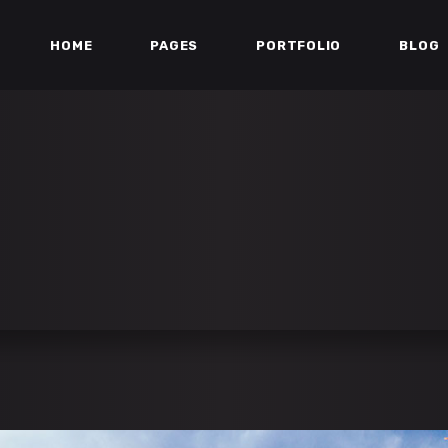
HOME
PAGES
PORTFOLIO
BLOG
ESS BAR
TEAM
ERS
TESTIMONIALS
DOWN
PARALLAX SECTION
ESS BAR
TEAM
ART
MATCH LIST
ERS
TESTIMONIALS
 GALLERY
STREAM BOX
DOWN
PARALLAX SECTION
IST
VIDEO BUTTON
ART
MATCH LIST
IST
PORTFOLIO LIST
 GALLERY
STREAM BOX
IST
VIDEO BUTTON
IST
PORTFOLIO LIST