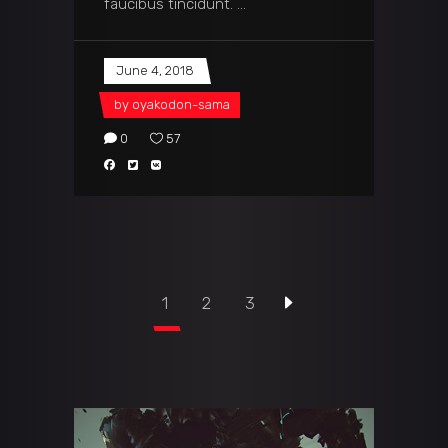
faucibus tincidunt.
June 4, 2018
by
oyakodon-sama
0
57
1
2
3