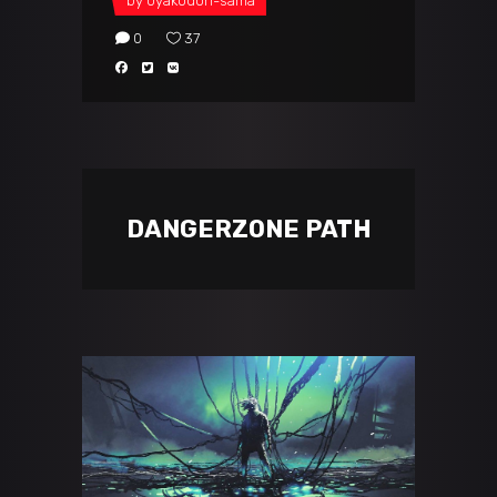
by
oyakodon-sama
0
37
DANGERZONE PATH