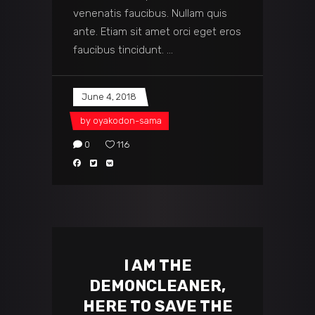
venenatis faucibus. Nullam quis
ante. Etiam sit amet orci eget eros
faucibus tincidunt.
June 4, 2018
by
oyakodon-sama
0
116
I AM THE
DEMONCLEANER,
HERE TO SAVE THE