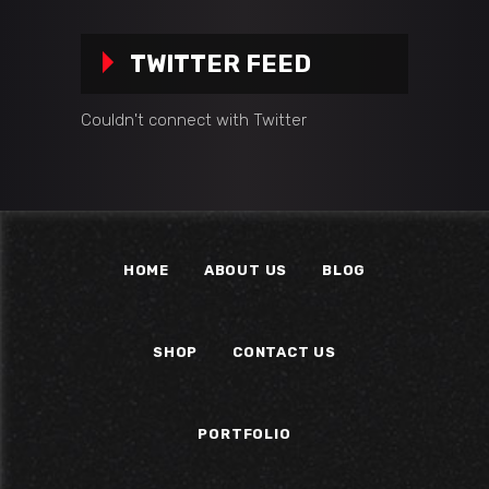
TWITTER FEED
Couldn't connect with Twitter
HOME
ABOUT US
BLOG
SHOP
CONTACT US
PORTFOLIO