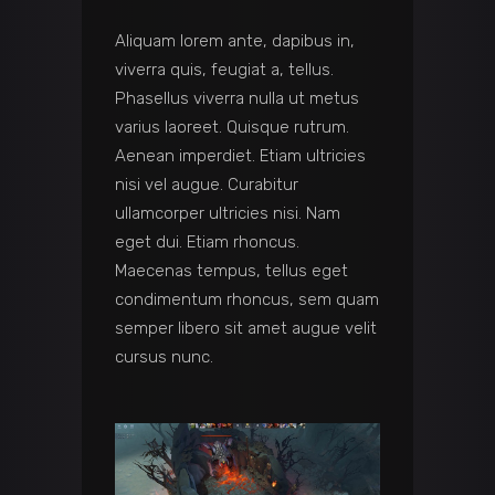
Aliquam lorem ante, dapibus in,
viverra quis, feugiat a, tellus.
Phasellus viverra nulla ut metus
varius laoreet. Quisque rutrum.
Aenean imperdiet. Etiam ultricies
nisi vel augue. Curabitur
ullamcorper ultricies nisi. Nam
eget dui. Etiam rhoncus.
Maecenas tempus, tellus eget
condimentum rhoncus, sem quam
semper libero sit amet augue velit
cursus nunc.