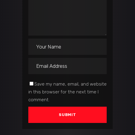
Save my name, email, and website
in this browser for the next time I
comment.