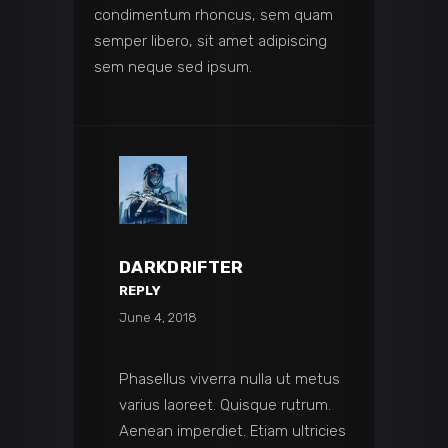
condimentum rhoncus, sem quam
semper libero, sit amet adipiscing
sem neque sed ipsum.
DARKDRIFTER
REPLY
June 4, 2018
Phasellus viverra nulla ut metus
varius laoreet. Quisque rutrum.
Aenean imperdiet. Etiam ultricies