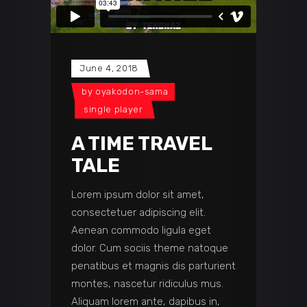
June 4, 2018
by
oyakodon-sama
single player
A TIME TRAVEL
TALE
Lorem ipsum dolor sit amet,
consectetuer adipiscing elit.
Aenean commodo ligula eget
dolor. Cum sociis theme natoque
penatibus et magnis dis parturient
montes, nascetur ridiculus mus.
Aliquam lorem ante, dapibus in,