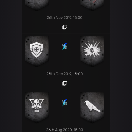
26th Nov 2019, 15:00
28th Dec 2019, 18:00
26th Aug 2020, 15:00