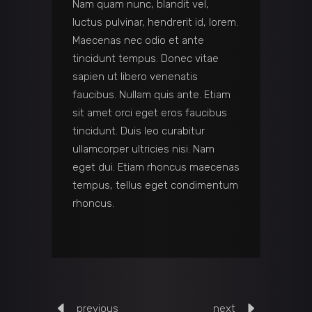
Nam quam nunc, blandit vel,
luctus pulvinar, hendrerit id, lorem.
Maecenas nec odio et ante
tincidunt tempus. Donec vitae
sapien ut libero venenatis
faucibus. Nullam quis ante. Etiam
sit amet orci eget eros faucibus
tincidunt. Duis leo curabitur
ullamcorper ultricies nisi. Nam
eget dui. Etiam rhoncus maecenas
tempus, tellus eget condimentum
rhoncus.
previous
next