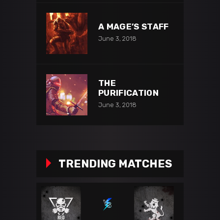
A MAGE’S STAFF
June 3, 2018
THE
PURIFICATION
June 3, 2018
TRENDING MATCHES