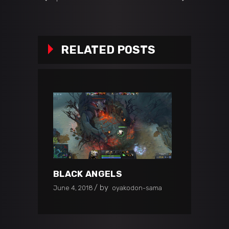
RELATED POSTS
BLACK ANGELS
by
June 4, 2018
oyakodon-sama