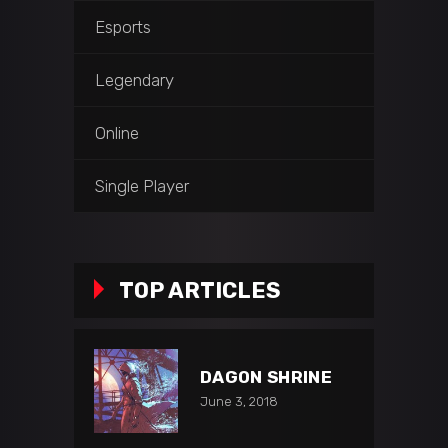
Esports
Legendary
Online
Single Player
TOP ARTICLES
DAGON SHRINE
June 3, 2018