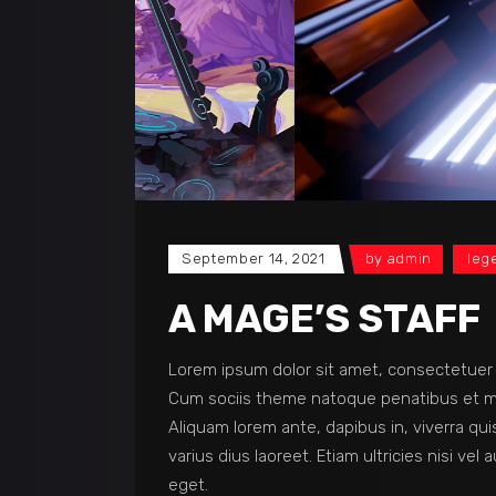
September 14, 2021
by
admin
leg
A MAGE’S STAFF
Lorem ipsum dolor sit amet, consectetuer 
Cum sociis theme natoque penatibus et ma
Aliquam lorem ante, dapibus in, viverra quis
varius dius laoreet. Etiam ultricies nisi vel
eget.