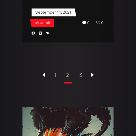
September 14, 2021
by
admin
0
0
1
2
3