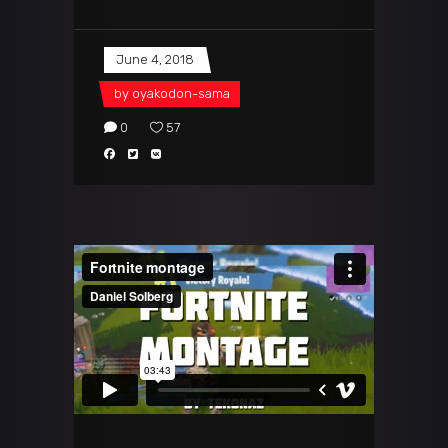
June 4, 2018
by
oyakodon-sama
0
57