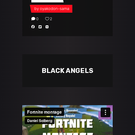
by
oyakodon-sama
0
2
BLACK ANGELS