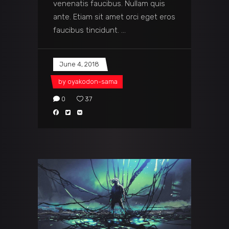
venenatis faucibus. Nullam quis
ante. Etiam sit amet orci eget eros
faucibus tincidunt.
June 4, 2018
by
oyakodon-sama
0
37