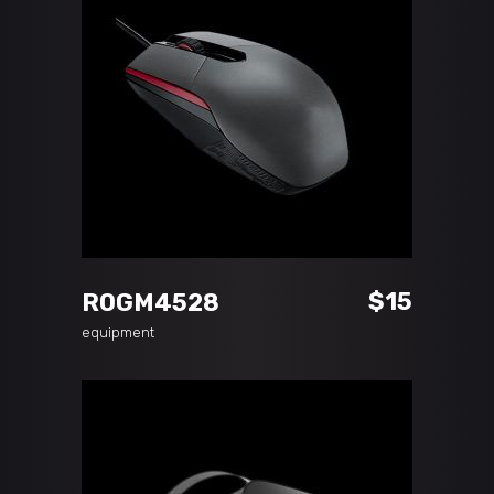
ADD TO CART
$
15
ROGM4528
equipment