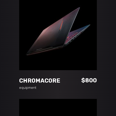
ADD TO CART
$
800
CHROMACORE
equipment