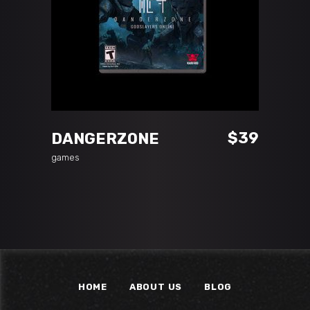
ADD TO CART
$
39
DANGERZONE
games
HOME
ABOUT US
BLOG