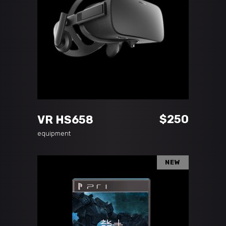
ADD TO CART
$
250
VR HS658
equipment
NEW