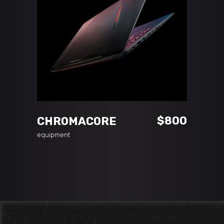
ADD TO CART
$
800
CHROMACORE
equipment