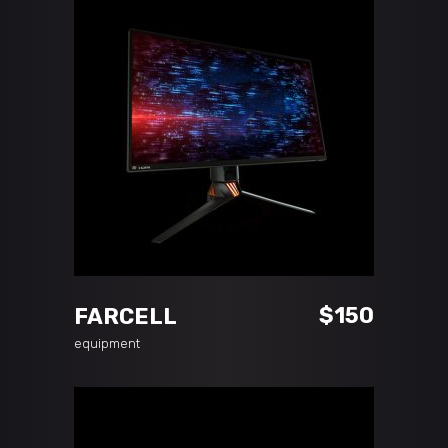
ADD TO CART
$
150
FARCELL
equipment