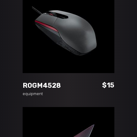
ADD TO CART
$
15
ROGM4528
equipment