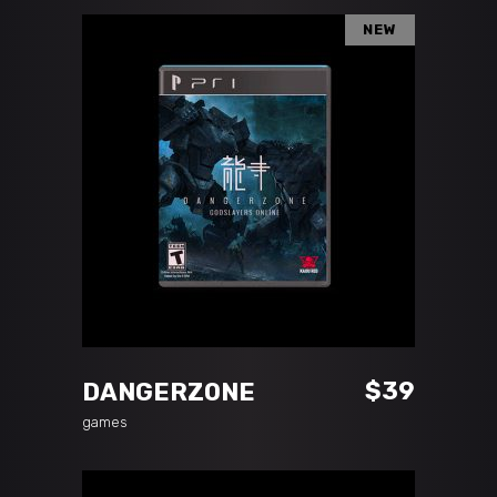
NEW
ADD TO CART
$
39
DANGERZONE
games