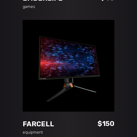
games
ADD TO CART
$
150
FARCELL
equipment