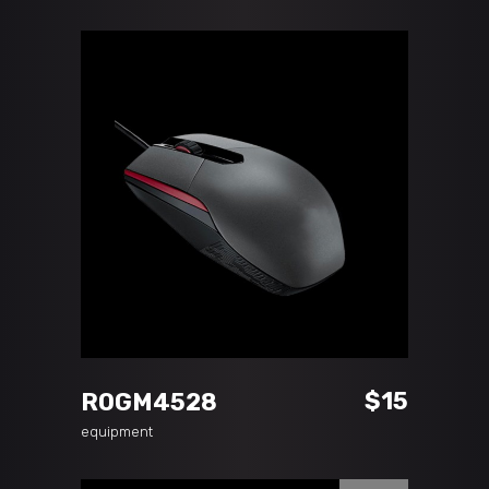
ADD TO CART
$
15
ROGM4528
equipment