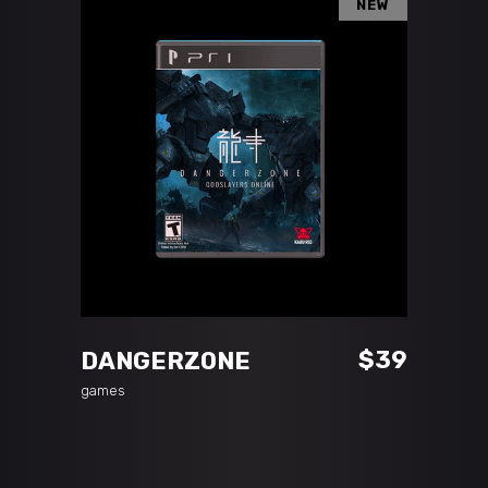
NEW
ADD TO CART
$
39
DANGERZONE
games